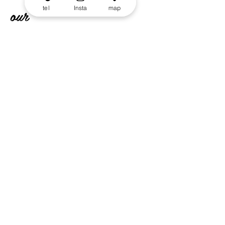
our
tel
Insta
map
Bread
テキストの例です。こちらをクリックし
て「テキストを編集」を選択するか、ダ
ブルクリックしてテキストを編集してく
ださい。文字色やフォントなど、テキス
トのスタイルを変更することもできま
す。作成したテキストは、ドラッグ & ド
ロップで自由に移動可能です。ホームペ
ージを紹介したり、あなたのことを教え
てあげたりしましょう。
あなたのビジネスを紹介する長めのテキ
ストにぴったりなスペースです。このス
ペースを活用して、サービスの特徴やお
すすめのポイントをわかりやすく説明し
ましょう。